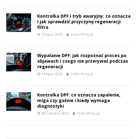
Kontrolka DPF i tryb awaryjny: co oznacza
i jak sprawdzić przyczynę regeneracji
filtra
15 lipca 2026
moto-firmy.pl
Wypalanie DPF: jak rozpoznać proces po
objawach i czego nie przerywać podczas
regeneracji
14 lipca 2026
moto-firmy.pl
Kontrolka DPF: co oznacza zapalenie,
miga czy gaśnie i kiedy wymaga
diagnostyki
30 czerwca 2026
moto-firmy.pl