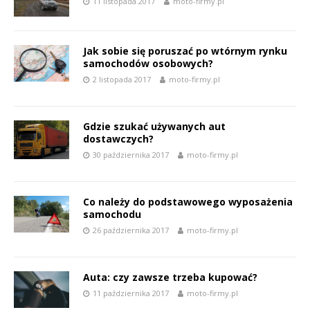
11 listopada 2017
moto-firmy.pl
Jak sobie się poruszać po wtórnym rynku
samochodów osobowych?
2 listopada 2017
moto-firmy.pl
Gdzie szukać używanych aut
dostawczych?
30 października 2017
moto-firmy.pl
Co należy do podstawowego wyposażenia
samochodu
26 października 2017
moto-firmy.pl
Auta: czy zawsze trzeba kupować?
11 października 2017
moto-firmy.pl