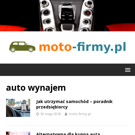
auto wynajem
Jak utrzymać samochód – poradnik
przedsiębiorcy
30 maja 2018
moto-firmy.pl
Alternatywna dla kupna auta