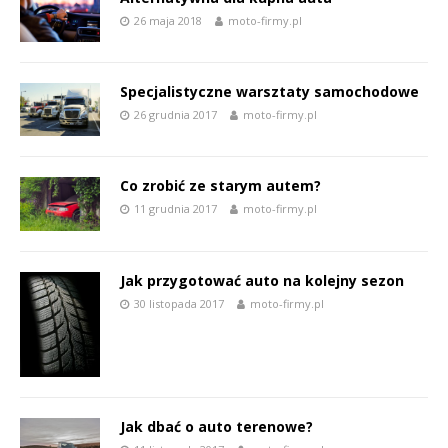
26 maja 2018
moto-firmy.pl
Specjalistyczne warsztaty samochodowe
26 grudnia 2017
moto-firmy.pl
Co zrobić ze starym autem?
11 grudnia 2017
moto-firmy.pl
Jak przygotować auto na kolejny sezon
30 listopada 2017
moto-firmy.pl
Jak dbać o auto terenowe?