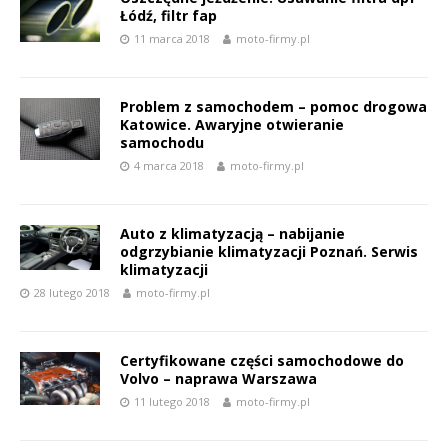
Łódź, filtr fap
11 marca 2018
moto-firmy.pl
Problem z samochodem – pomoc drogowa
Katowice. Awaryjne otwieranie
samochodu
4 marca 2018
moto-firmy.pl
Auto z klimatyzacją – nabijanie
odgrzybianie klimatyzacji Poznań. Serwis
klimatyzacji
28 lutego 2018
moto-firmy.pl
Certyfikowane części samochodowe do
Volvo – naprawa Warszawa
11 lutego 2018
moto-firmy.pl