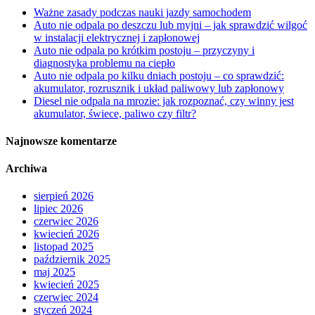
Ważne zasady podczas nauki jazdy samochodem
Auto nie odpala po deszczu lub myjni – jak sprawdzić wilgoć
w instalacji elektrycznej i zapłonowej
Auto nie odpala po krótkim postoju – przyczyny i
diagnostyka problemu na ciepło
Auto nie odpala po kilku dniach postoju – co sprawdzić:
akumulator, rozrusznik i układ paliwowy lub zapłonowy
Diesel nie odpala na mrozie: jak rozpoznać, czy winny jest
akumulator, świece, paliwo czy filtr?
Najnowsze komentarze
Archiwa
sierpień 2026
lipiec 2026
czerwiec 2026
kwiecień 2026
listopad 2025
październik 2025
maj 2025
kwiecień 2025
czerwiec 2024
styczeń 2024