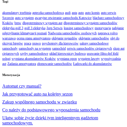
Tagi
akumulatory trzebinia
apteczka samochodowa
audi
auta
auto
auto komis
auto serwis
Szczecin
auto wynajem
awaryjne otwieranie samochodu Katowice
blacharz samochodowy
Kraków
bmw
długoterminowy wynajem aut
długoterminowy wynajem samochodów
elektryka golf 3
golf 3 elektryka
Jeep Serwis
leasing samochodowy
motoryzacja
nabijanie
odgrzybianie klimatyzacji poznań
Nadwozia samochodów osobowych
naprawa volvo
warszawa
ocena stanu amortyzatora
oklejanie pojazdów
oklejanie samochodów
olej do
skrzyni biegów
praca
prawo
psychotesty dla kierowców
salony samochodowe
samochody
samochody na wynajem
samochód
serwis samochodów ciężarowych
skup aut
ciężarowych
szyby samochodowe
układ kierowniczy budowa
usuwanie filtra dpf łódź
usługi
wymiana akumulatorów Kraków
wymiana opon
wynajem lawety
wypożyczalnia
aut
Zadania amortyzatora
złomowanie samochodów
Ładowarki do akumulatorów
Motoryzacja
Automat czy manual?
Jak przygotować auto na kolejny sezon
Zakup wspólnego samochodu w związku
Co należy do podstawowego wyposażenia samochodu
Ułatw sobie życie dzięki tym inteligentnym gadżetom
samochodowym.