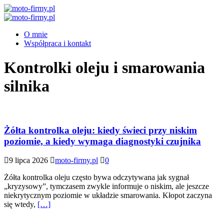
O mnie
Współpraca i kontakt
Kontrolki oleju i smarowania
silnika
Żółta kontrolka oleju: kiedy świeci przy niskim
poziomie, a kiedy wymaga diagnostyki czujnika
9 lipca 2026
moto-firmy.pl
0
Żółta kontrolka oleju często bywa odczytywana jak sygnał
„kryzysowy”, tymczasem zwykle informuje o niskim, ale jeszcze
niekrytycznym poziomie w układzie smarowania. Kłopot zaczyna
się wtedy,
[…]