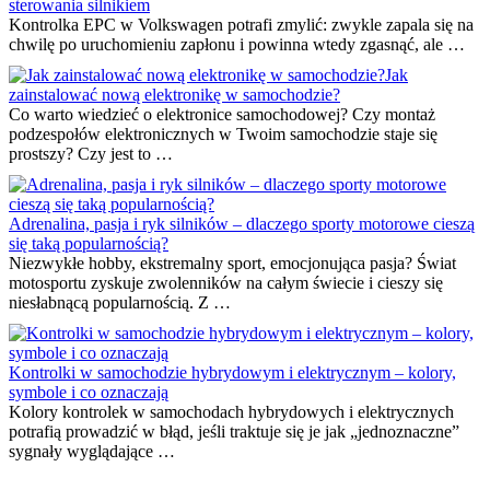
sterowania silnikiem
Kontrolka EPC w Volkswagen potrafi zmylić: zwykle zapala się na
chwilę po uruchomieniu zapłonu i powinna wtedy zgasnąć, ale …
Jak
zainstalować nową elektronikę w samochodzie?
Co warto wiedzieć o elektronice samochodowej? Czy montaż
podzespołów elektronicznych w Twoim samochodzie staje się
prostszy? Czy jest to …
Adrenalina, pasja i ryk silników – dlaczego sporty motorowe cieszą
się taką popularnością?
Niezwykłe hobby, ekstremalny sport, emocjonująca pasja? Świat
motosportu zyskuje zwolenników na całym świecie i cieszy się
niesłabnącą popularnością. Z …
Kontrolki w samochodzie hybrydowym i elektrycznym – kolory,
symbole i co oznaczają
Kolory kontrolek w samochodach hybrydowych i elektrycznych
potrafią prowadzić w błąd, jeśli traktuje się je jak „jednoznaczne”
sygnały wyglądające …