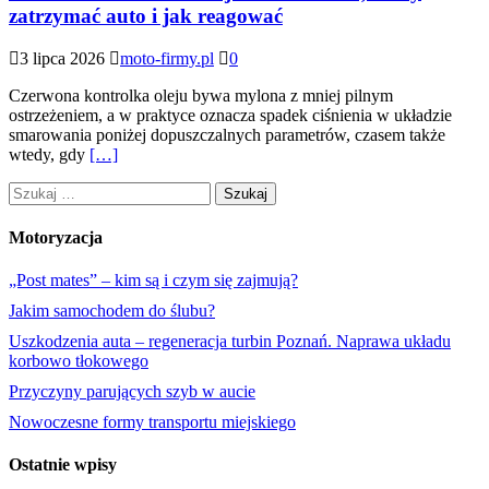
zatrzymać auto i jak reagować
3 lipca 2026
moto-firmy.pl
0
Czerwona kontrolka oleju bywa mylona z mniej pilnym
ostrzeżeniem, a w praktyce oznacza spadek ciśnienia w układzie
smarowania poniżej dopuszczalnych parametrów, czasem także
wtedy, gdy
[…]
Szukaj:
Motoryzacja
„Post mates” – kim są i czym się zajmują?
Jakim samochodem do ślubu?
Uszkodzenia auta – regeneracja turbin Poznań. Naprawa układu
korbowo tłokowego
Przyczyny parujących szyb w aucie
Nowoczesne formy transportu miejskiego
Ostatnie wpisy