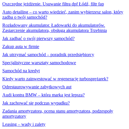
Oszczędne jeżdżenie. Usuwanie filtra dpf Łódź, filtr fap
Auto detailing – co warto wiedzieć, zanim wybierzesz salon, który
zadba o twój samochód?
Rozładowany akumulator. Ładowarki do akumulatorów.
Zasiarczenie akumulatora, obsługa akumulatora Trzebinia
Jak zadbać o swój pierwszy samochód?
Zakup auta w firmie
Jak utrzymać samochód – poradnik przedsiębiorcy
Specjalistyczne warsztaty samochodowe
Samochód na kredyt
Kiedy warto zainwestować w regenerację turbosprężarek?
Odrestaurowywanie zabytkowych aut
Audi kontra BMW – która marka jest lepsza?
Jak zachować się podczas wypadku?
Zadania amortyzatora, ocena stanu amortyzatora, podzespoły
amortyzatory
Leasing – wady i zalety