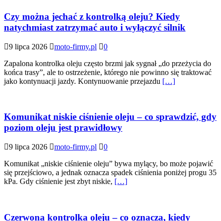
Czy można jechać z kontrolką oleju? Kiedy
natychmiast zatrzymać auto i wyłączyć silnik
9 lipca 2026
moto-firmy.pl
0
Zapalona kontrolka oleju często brzmi jak sygnał „do przeżycia do
końca trasy”, ale to ostrzeżenie, którego nie powinno się traktować
jako kontynuacji jazdy. Kontynuowanie przejazdu
[…]
Komunikat niskie ciśnienie oleju – co sprawdzić, gdy
poziom oleju jest prawidłowy
9 lipca 2026
moto-firmy.pl
0
Komunikat „niskie ciśnienie oleju” bywa mylący, bo może pojawić
się przejściowo, a jednak oznacza spadek ciśnienia poniżej progu 35
kPa. Gdy ciśnienie jest zbyt niskie,
[…]
Czerwona kontrolka oleju – co oznacza, kiedy