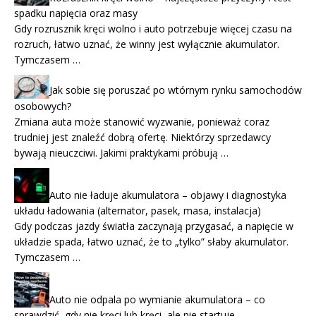
spadku napięcia oraz masy
Gdy rozrusznik kręci wolno i auto potrzebuje więcej czasu na
rozruch, łatwo uznać, że winny jest wyłącznie akumulator.
Tymczasem …
Jak sobie się poruszać po wtórnym rynku samochodów
osobowych?
Zmiana auta może stanowić wyzwanie, ponieważ coraz
trudniej jest znaleźć dobrą ofertę. Niektórzy sprzedawcy
bywają nieuczciwi. Jakimi praktykami próbują …
Auto nie ładuje akumulatora – objawy i diagnostyka
układu ładowania (alternator, pasek, masa, instalacja)
Gdy podczas jazdy światła zaczynają przygasać, a napięcie w
układzie spada, łatwo uznać, że to „tylko” słaby akumulator.
Tymczasem …
Auto nie odpala po wymianie akumulatora – co
sprawdzić, gdy nie kręci lub kręci, ale nie startuje