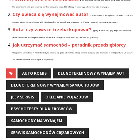
Zastanawiasz się nad alternatywą dla zakupu samochodu?
Długoterminowy wynajem to coraz bardziej popularna opcja, która łączy w sobie wygodę korzystania z nowego...
Czy opłaca się wynajmować auto?
Wynajem auta staje się coraz bardziej popularnym
rozwiązaniem, które może przynieść wiele korzyści, ale również pewne wyzwania. W dobie rosnących kosztów utrzymania...
Auta: czy zawsze trzeba kupować?
Żyjemy w czasach, gdy większość osób woli
płacić miesięczne zobowiązania i raty, aniżeli przez długie lata odkładać, by kupić coś za gotówkę....
Jak utrzymać samochód – poradnik przedsiębiorcy
Utrzymanie samochodu w firmie to nie tylko kwestia wygody, ale również istotny element zarządzania finansami przedsiębiorstwa. Właściwe
zrozumienie kosztów związanych z eksploatacją...
AUTO KOMIS
DŁUGOTERMINOWY WYNAJEM AUT
DŁUGOTERMINOWY WYNAJEM SAMOCHODÓW
JEEP SERWIS
OKLEJANIE POJAZDÓW
PSYCHOTESTY DLA KIEROWCÓW
SAMOCHODY NA WYNAJEM
SERWIS SAMOCHODÓW CIĘŻAROWYCH