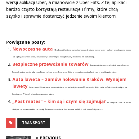
wersji aplikacji Uber, a mianowicie z Uber Eats. Z tej aplikacji
bardzo często korzystają restauracje i firmy, które chcą
szybko i sprawnie dostarczyć jedzenie swoim klientom.
Powiązane posty:
Nowoczesne auta
Kilkadziesiąt lat temu samochód posiadał jedynie, wycieraczki i klakson, współczesne modele
aut są bogato wyposażone, nowoczesny samochód jest naszpikowany elektroniką. W najbardziej...
Bezpieczne przewożenie towarów
Bezpieczeństwo na drodze jest najważniejsze.
Również ważne jest to, aby wszelkiego rodzaju przesyłki, paczki, które przewozimy, docierały do nas w pełni bezpiecznie....
Auto laweta – zamów holowanie Kraków. Wynajem
lawety
Kiedy samochód odmawia posłuszeństwa, pojawia się konieczność transportu, który może być nie tylko stresujący, ale i
kosztowny. W takich sytuacjach wynajem auto...
„Post mates” – kim są i czym się zajmują?
W związku z tym, że ludzie
stają się coraz wygodniejsi i oczekują, że wszystko zostanie dostarczone pod ich drzwi, pojawił się nowy,...
TRANSPORT
PREVIOUS