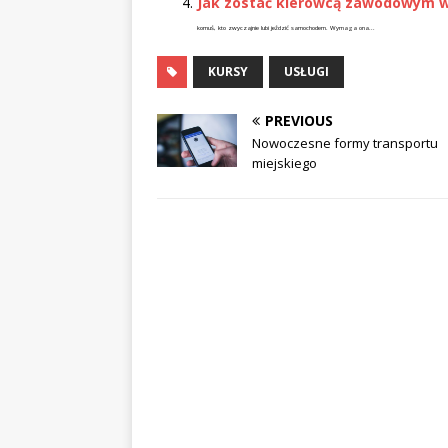
Jak zostać kierowcą zawodowym w
komuś, kto zwyczajnie lubi jeździć samochodem. Wymaga ona...
KURSY
USŁUGI
PREVIOUS
Nowoczesne formy transportu
miejskiego