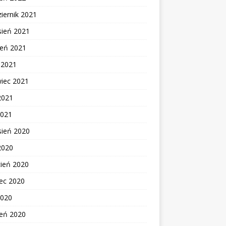
iernik 2021
sień 2021
ień 2021
c 2021
wiec 2021
2021
2021
sień 2020
2020
cień 2020
ec 2020
2020
zeń 2020