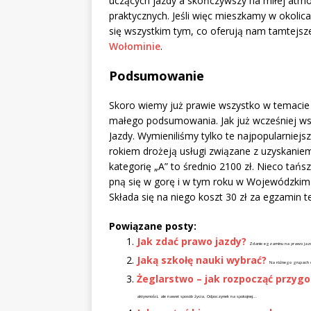
uczących jazdy a skończywszy na miłej atmos
praktycznych. Jeśli więc mieszkamy w okolic
się wszystkim tym, co oferują nam tamtejsz
Wołominie
.
Podsumowanie
Skoro wiemy już prawie wszystko w temaci
małego podsumowania. Jak już wcześniej ws
Jazdy. Wymieniliśmy tylko te najpopularniejs
rokiem drożeją usługi związane z uzyskaniem
kategorię „A” to średnio 2100 zł. Nieco tań
pną się w gorę i w tym roku w Wojewódzkim
Składa się na niego koszt 30 zł za egzamin t
Powiązane posty:
Jak zdać prawo jazdy?
Zdanie egzaminu na prawo jazdy 
Jaką szkołę nauki wybrać?
Na różnego grupach o
Żeglarstwo – jak rozpocząć przyg
aktywności, ale nawet sposób życia. Odpoczynek na spokojnej...