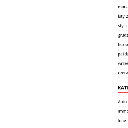
marz
luty 
styc
grud
listo
paźdz
wrze
czer
KAT
Auto 
Immob
Inne