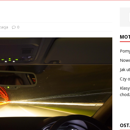
zacja
0
MOT
Pomy
Nowo
Jak u
Czy 
Klasy
chodz
OST