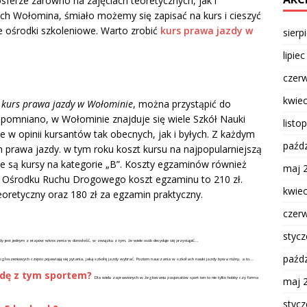
ferze zarówno na zajęciach teoretycznych, jak i
ach Wołomina, śmiało możemy się zapisać na kurs i cieszyć
e ośrodki szkoleniowe. Warto zrobić
kurs prawa jazdy w
sierp
lipie
czer
kwie
e
kurs prawa jazdy w Wołominie
, można przystąpić do
pomniano, w Wołominie znajduje się wiele Szkół Nauki
listo
ze w opinii kursantów tak obecnych, jak i byłych. Z każdym
paźdz
 prawa jazdy. w tym roku koszt kursu na najpopularniejszą
sze są kursy na kategorie „B”. Koszty egzaminów również
maj 
 Ośrodku Ruchu Drogowego koszt egzaminu to 210 zł.
kwie
eoretyczny oraz 180 zł za egzamin praktyczny.
czer
styc
jest jednym z etapów wkroczenia w dorosłość, w związku z tym, że wiele osób decyduje się przystąpić...
paźdz
głoszeniowych często pojawiają się pytania, jaką szkołę jazdy wybrać. Poziom nauczania w szkołach nauki jazdy bywa różny, a to...
odę z tym sportem?
Dla wielu zaprawionych w żeglowaniu pasjonatów sport ten to nie tylko hobby czy forma
maj 
styc