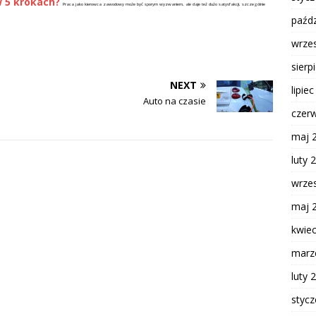
 5 krokach?
Praca jako kierowca zawodowy może być sporym wyzwaniem, ale daje też dużo satysfakcji, szczególnie
paźdz
wrze
sierp
NEXT
lipie
Auto na czasie
czer
maj 
luty 
wrze
maj 
kwie
marz
luty 
styc