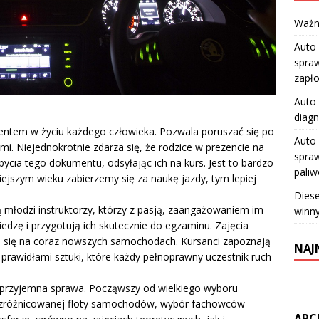
Ważn
Auto 
spraw
zapł
Auto 
diagn
ntem w życiu każdego człowieka. Pozwala poruszać się po
Auto 
. Niejednokrotnie zdarza się, że rodzice w prezencie na
spraw
ycia tego dokumentu, odsyłając ich na kurs. Jest to bardzo
pali
ejszym wieku zabierzemy się za naukę jazdy, tym lepiej
Diese
ą młodzi instruktorzy, którzy z pasją, zaangażowaniem im
winny
dzę i przygotują ich skutecznie do egzaminu. Zajęcia
 się na coraz nowszych samochodach. Kursanci zapoznają
NAJ
prawidłami sztuki, które każdy pełnoprawny uczestnik ruch
 przyjemna sprawa. Począwszy od wielkiego wyboru
 zróżnicowanej floty samochodów, wybór fachowców
ARC