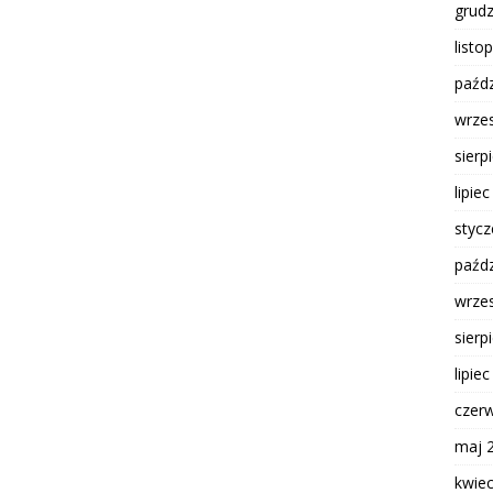
grud
listo
paźdz
wrze
sierp
lipie
styc
paźdz
wrze
sierp
lipie
czer
maj 
kwie