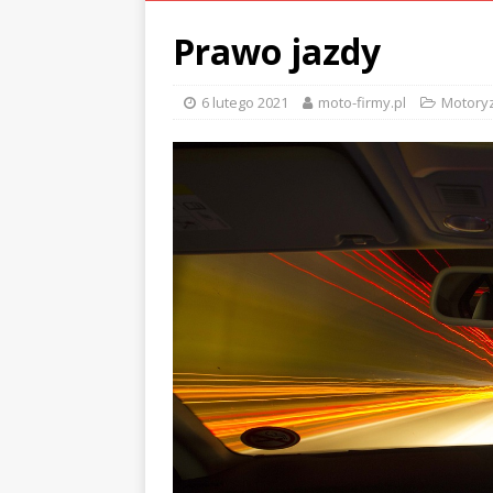
Prawo jazdy
6 lutego 2021
moto-firmy.pl
Motory