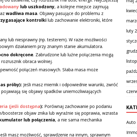
maj 
ładowany
lub uszkodzony
, a kolejne miejsce zajmują
kwie
raz
wadliwa masa
. Objawy pasujące do problemu z
rzygasające kontrolki
lub zachowanie elektroniki, które
marz
luty 
any lub niesprawny (np. testerem). W razie możliwości
styc
powym działaniem przy znanym stanie akumulatora.
grud
cno dokręcone
. Zabrudzone lub luźne połączenia mogą
listo
o rozrusznik obraca wolniej.
 i pewność połączeń masowych. Słaba masa może
paźdz
wrze
as próby):
Jeśli masz miernik i odpowiednie warunki, zwróć
e pojawiają się objawy spadków uniemożliwiających
czer
eria (jeśli dostępna
):
Porównaj zachowanie po podaniu
KAT
ach/boosterze objaw znika lub wyraźnie się poprawia, wzrasta
kumulator lub połączenia
, a nie sama mechanika
Auto 
Immob
Jeśli masz możliwość, sprawdzenie na innym, sprawnym