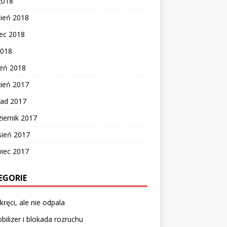
2018
cień 2018
ec 2018
2018
zeń 2018
zień 2017
pad 2017
iernik 2017
sień 2017
wiec 2017
EGORIE
kręci, ale nie odpala
ilizer i blokada rozruchu