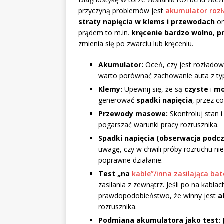
przyczyną problemów jest
akumulator roz
straty napięcia w klems i przewodach
o
prądem to m.in.
kręcenie bardzo wolno
,
p
zmienia się po zwarciu lub kręceniu.
Akumulator:
Oceń, czy jest rozładow
warto porównać zachowanie auta z ty
Klemy:
Upewnij się, że są
czyste
i
mo
generować
spadki napięcia
, przez c
Przewody masowe:
Skontroluj stan
pogarszać warunki pracy rozrusznika.
Spadki napięcia (obserwacja podcz
uwagę, czy w chwili próby rozruchu ni
poprawne działanie.
Test „na
kable”/inna zasilająca bat
zasilania z zewnątrz. Jeśli po na kabl
prawdopodobieństwo, że winny jest
a
rozrusznika.
Podmiana akumulatora jako test: