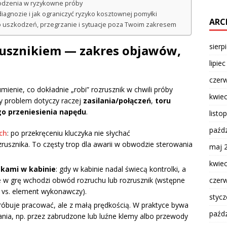
odzenia w ryzykowne próby
iagnozie i jak ograniczyć ryzyko kosztownej pomyłki
ARC
o uszkodzeń, przegrzanie i sytuacje poza Twoim zakresem
sierp
rusznikiem — zakres objawów,
lipie
czer
mienie, co dokładnie „robi” rozrusznik w chwili próby
kwie
y problem dotyczy raczej
zasilania/połączeń
,
toru
go przeniesienia napędu
.
listo
paźdz
ch
: po przekręceniu kluczyka nie słychać
rusznika. To częsty trop dla awarii w obwodzie sterowania
maj 
kwie
kami w kabinie
: gdy w kabinie nadal świecą kontrolki, a
e w grę wchodzi obwód rozruchu lub rozrusznik (wstępne
czer
a vs. element wykonawczy).
styc
próbuje pracować, ale z małą prędkością. W praktyce bywa
paźdz
nia, np. przez zabrudzone lub luźne klemy albo przewody