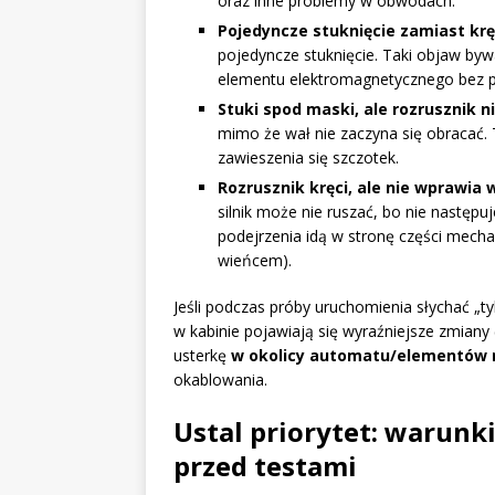
oraz inne problemy w obwodach.
Pojedyncze stuknięcie zamiast kr
pojedyncze stuknięcie. Taki objaw by
elementu elektromagnetycznego bez 
Stuki spod maski, ale rozrusznik ni
mimo że wał nie zaczyna się obracać.
zawieszenia się szczotek.
Rozrusznik kręci, ale nie wprawia 
silnik może nie ruszać, bo nie następu
podejrzenia idą w stronę części mechan
wieńcem).
Jeśli podczas próby uruchomienia słychać „t
w kabinie pojawiają się wyraźniejsze zmiany
usterkę
w okolicy automatu/elementów 
okablowania.
Ustal priorytet: warunk
przed testami