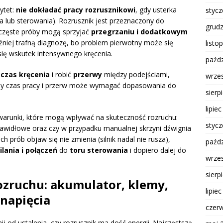
ytet:
nie dokładać pracy rozrusznikowi
, gdy usterka
styc
a lub sterowania). Rozrusznik jest przeznaczony do
grud
t częste próby mogą sprzyjać
przegrzaniu i dodatkowym
óźniej trafną diagnozę, bo problem pierwotny może się
listo
się wskutek intensywnego kręcenia.
paźdz
ć
czas kręcenia
i robić
przerwy
między podejściami,
wrze
tny czas pracy i przerw może wymagać dopasowania do
sierp
lipie
warunki, które mogą wpływać na skuteczność rozruchu:
styc
rawidłowe oraz czy w przypadku manualnej skrzyni dźwignia
ich prób objaw się nie zmienia (silnik nadal nie rusza),
paźdz
ilania i połączeń
do
toru sterowania
i dopiero dalej do
wrze
sierp
ozruchu: akumulator, klemy,
lipie
napięcia
czer
ij od ustalenia, czy rozrusznik ma dość energii. Najczęstszą