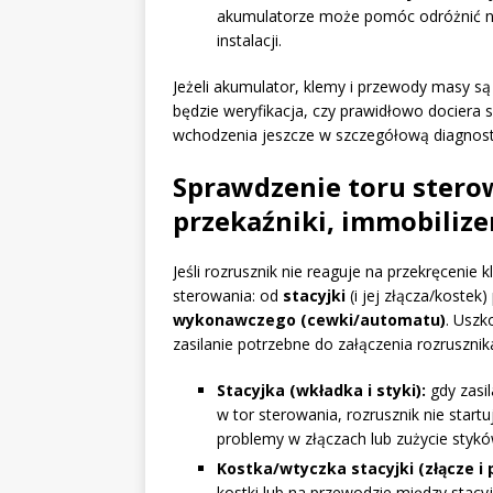
akumulatorze może pomóc odróżnić n
instalacji.
Jeżeli akumulator, klemy i przewody masy s
będzie weryfikacja, czy prawidłowo dociera s
wchodzenia jeszcze w szczegółową diagnos
Sprawdzenie toru sterow
przekaźniki, immobilize
Jeśli rozrusznik nie reaguje na przekręcenie
sterowania: od
stacyjki
(i jej złącza/kostek)
wykonawczego (cewki/automatu)
. Uszk
zasilanie potrzebne do załączenia rozrusznik
Stacyjka (wkładka i styki):
gdy zasil
w tor sterowania, rozrusznik nie star
problemy w złączach lub zużycie stykó
Kostka/wtyczka stacyjki (złącze i 
kostki lub na przewodzie między stacy