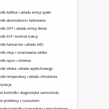
olki AdBlue i układu emisji spalin
olki akumulatora i ładowania
olki DPF i układu emisji diesla
olki ESP i kontroli trakcji
olki hamulców i układu ABS
olki oleju i smarowania silnika
olki opon i ciśnienia
olki silnika i układu wydechowego
olki temperatury i układu chłodzenia
ryzacja
e kontrolki i diagnostyka samochodu
ne problemy z rozruchem
stałe kontrolki i komunikaty samochodowe