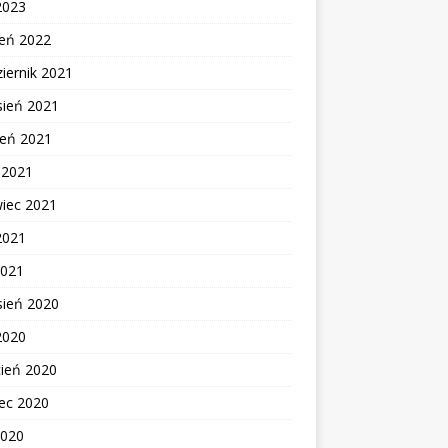
2023
zeń 2022
iernik 2021
sień 2021
ień 2021
c 2021
wiec 2021
2021
2021
sień 2020
2020
cień 2020
ec 2020
2020