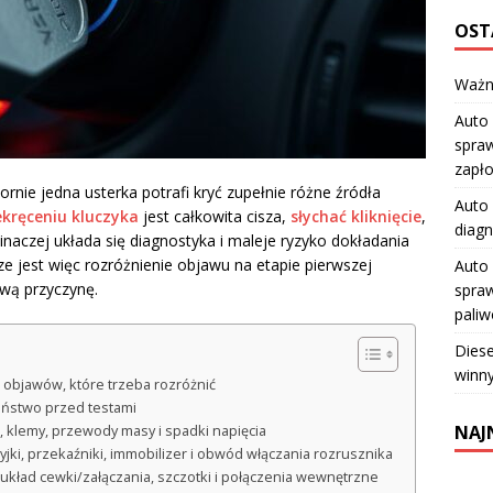
OST
Ważn
Auto 
spraw
zapł
rnie jedna usterka potrafi kryć zupełnie różne źródła
Auto 
ekręceniu kluczyka
jest całkowita cisza,
słychać kliknięcie
,
diagn
inaczej układa się diagnostyka i maleje ryzyko dokładania
ze jest więc rozróżnienie objawu na etapie pierwszej
Auto 
iwą przyczynę.
spraw
pali
Diese
winny
objawów, które trzeba rozróżnić
zeństwo przed testami
NAJ
 klemy, przewody masy i spadki napięcia
jki, przekaźniki, immobilizer i obwód włączania rozrusznika
kład cewki/załączania, szczotki i połączenia wewnętrzne