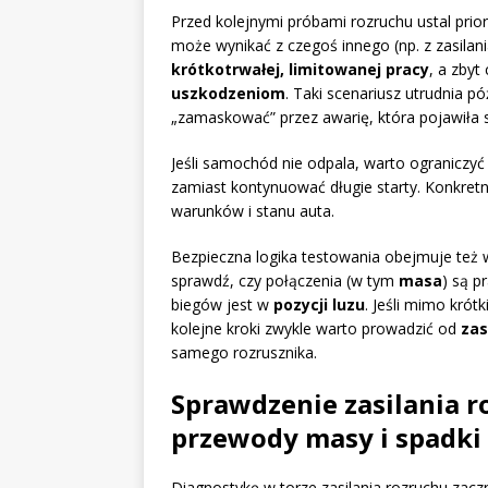
Przed kolejnymi próbami rozruchu ustal prior
może wynikać z czegoś innego (np. z zasilani
krótkotrwałej, limitowanej pracy
, a zby
uszkodzeniom
. Taki scenariusz utrudnia p
„zamaskować” przez awarię, która pojawiła 
Jeśli samochód nie odpala, warto ograniczy
zamiast kontynuować długie starty. Konkre
warunków i stanu auta.
Bezpieczna logika testowania obejmuje też 
sprawdź, czy połączenia (w tym
masa
) są p
biegów jest w
pozycji luzu
. Jeśli mimo krótk
kolejne kroki zwykle warto prowadzić od
zas
samego rozrusznika.
Sprawdzenie zasilania r
przewody masy i spadki 
Diagnostykę w torze zasilania rozruchu zaczn