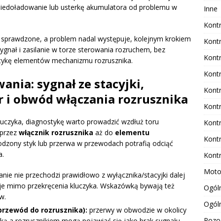
iedoładowanie lub usterkę akumulatora od problemu w
Inne
Kontr
ą sprawdzone, a problem nadal występuje, kolejnym krokiem
Kontr
ygnał i zasilanie w torze sterowania rozruchem, bez
Kontr
tykę elementów mechanizmu rozrusznika.
Kontr
ania: sygnał ze stacyjki,
Kontr
r i obwód włączania rozrusznika
Kontr
 kluczyka, diagnostykę warto prowadzić wzdłuż toru
Kontr
 przez
włącznik rozrusznika
aż do
elementu
Kontr
odzony styk lub przerwa w przewodach potrafią odciąć
a.
Kontr
Moto
anie nie przechodzi prawidłowo z wyłącznika/stacyjki dalej
tuje mimo przekręcenia kluczyka. Wskazówką bywają też
Ogóln
w.
Ogól
przewód do rozrusznika):
przerwy w obwodzie w okolicy
Pozo
jką a rozrusznikiem mogą pojawiać się jako brak sygnału