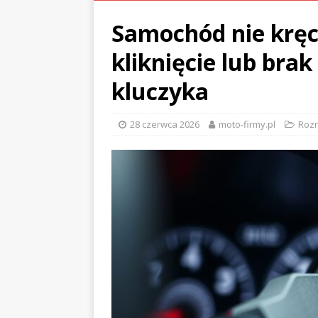
Samochód nie kręci
kliknięcie lub brak
kluczyka
28 czerwca 2026
moto-firmy.pl
Rozr