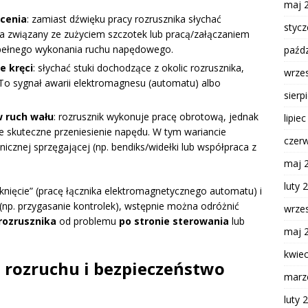
maj 
ęcenia
: zamiast dźwięku pracy rozrusznika słychać
styc
wa związany ze zużyciem szczotek lub pracą/załączaniem
pełnego wykonania ruchu napędowego.
paźdz
e kręci
: słychać stuki dochodzące z okolic rozrusznika,
wrze
 To sygnał awarii elektromagnesu (automatu) albo
sierp
w ruch wału
: rozrusznik wykonuje pracę obrotową, jednak
lipie
je skuteczne przeniesienie napędu. W tym wariancie
czer
icznej sprzęgającej (np. bendiks/widełki lub współpraca z
maj 
luty 
yknięcie” (pracę łącznika elektromagnetycznego automatu) i
 (np. przygasanie kontrolek), wstępnie można odróżnić
wrze
rozrusznika
od problemu
po stronie sterowania
lub
maj 
kwie
i rozruchu i bezpieczeństwo
marz
luty 