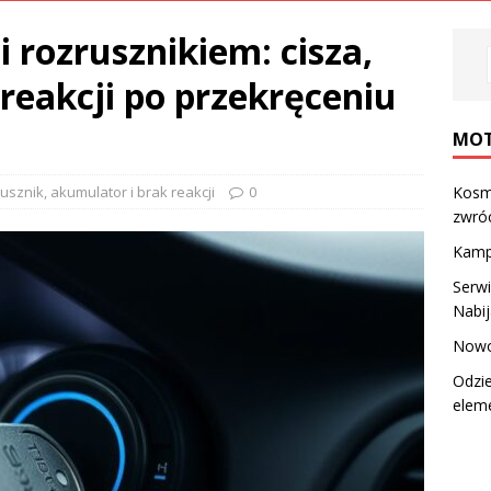
 rozrusznikiem: cisza,
 reakcji po przekręceniu
MOT
usznik, akumulator i brak reakcji
0
Kosm
zwró
Kampe
Serwi
Nabij
Nowo
Odzi
elem