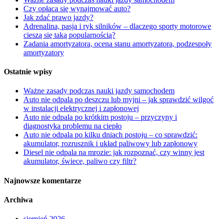
Czy opłaca się wynajmować auto?
Jak zdać prawo jazdy?
Adrenalina, pasja i ryk silników – dlaczego sporty motorowe
cieszą się taką popularnością?
Zadania amortyzatora, ocena stanu amortyzatora, podzespoły
amortyzatory
Ostatnie wpisy
Ważne zasady podczas nauki jazdy samochodem
Auto nie odpala po deszczu lub myjni – jak sprawdzić wilgoć
w instalacji elektrycznej i zapłonowej
Auto nie odpala po krótkim postoju – przyczyny i
diagnostyka problemu na ciepło
Auto nie odpala po kilku dniach postoju – co sprawdzić:
akumulator, rozrusznik i układ paliwowy lub zapłonowy
Diesel nie odpala na mrozie: jak rozpoznać, czy winny jest
akumulator, świece, paliwo czy filtr?
Najnowsze komentarze
Archiwa
sierpień 2026