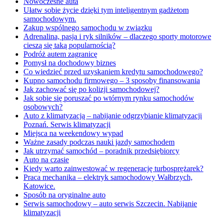
Nowoczesne auta
Ułatw sobie życie dzięki tym inteligentnym gadżetom
samochodowym.
Zakup wspólnego samochodu w związku
Adrenalina, pasja i ryk silników – dlaczego sporty motorowe
cieszą się taką popularnością?
Podróż autem zagranicę
Pomysł na dochodowy biznes
Co wiedzieć przed uzyskaniem kredytu samochodowego?
Kupno samochodu firmowego – 3 sposoby finansowania
Jak zachować się po kolizji samochodowej?
Jak sobie się poruszać po wtórnym rynku samochodów
osobowych?
Auto z klimatyzacją – nabijanie odgrzybianie klimatyzacji
Poznań. Serwis klimatyzacji
Miejsca na weekendowy wypad
Ważne zasady podczas nauki jazdy samochodem
Jak utrzymać samochód – poradnik przedsiębiorcy
Auto na czasie
Kiedy warto zainwestować w regenerację turbosprężarek?
Praca mechanika – elektryk samochodowy Wałbrzych,
Katowice.
Sposób na oryginalne auto
Serwis samochodowy – auto serwis Szczecin. Nabijanie
klimatyzacji