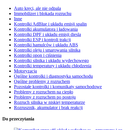
Auto kręci, ale nie odpala
Immobilizer i blokada rozruchu
Inne
Kontrolki AdBlue i układu emisji spalin
Kontrolki akumulatora i ładowania
Kontrolki DPF i układu emisji diesla
Kontrolki ESP i kontroli trakcji
Kontrolki hamulców i układu ABS
Kontrolki oleju i smarowania silnika
Kontrolki opon i ciśnienia
Kontrolki silnika i układu wydechowego
Kontrolki temperatury i układu chłodzenia
Motoryzacja
Ogólne kontrolki i diagnostyka samochodu
Ogólne problemy z rozruchem
Pozostałe kontrolki i komunikaty samochodowe
Problemy z rozruchem na ciepło
Problemy z rozruchem po postoju
Rozruch silnika w niskiej temperaturze
Rozrusznik, akumulator i brak reakcji
Do przeczytania