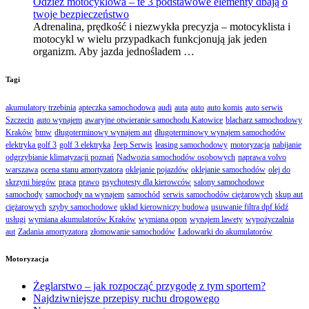
Odzież motocyklowa – te 3 podstawowe elementy dbają o
twoje bezpieczeństwo
Adrenalina, prędkość i niezwykła precyzja – motocyklista i
motocykl w wielu przypadkach funkcjonują jak jeden
organizm. Aby jazda jednośladem …
Tagi
akumulatory trzebinia
apteczka samochodowa
audi
auta
auto
auto komis
auto serwis
Szczecin
auto wynajem
awaryjne otwieranie samochodu Katowice
blacharz samochodowy
Kraków
bmw
długoterminowy wynajem aut
długoterminowy wynajem samochodów
elektryka golf 3
golf 3 elektryka
Jeep Serwis
leasing samochodowy
motoryzacja
nabijanie
odgrzybianie klimatyzacji poznań
Nadwozia samochodów osobowych
naprawa volvo
warszawa
ocena stanu amortyzatora
oklejanie pojazdów
oklejanie samochodów
olej do
skrzyni biegów
praca
prawo
psychotesty dla kierowców
salony samochodowe
samochody
samochody na wynajem
samochód
serwis samochodów ciężarowych
skup aut
ciężarowych
szyby samochodowe
układ kierowniczy budowa
usuwanie filtra dpf łódź
usługi
wymiana akumulatorów Kraków
wymiana opon
wynajem lawety
wypożyczalnia
aut
Zadania amortyzatora
złomowanie samochodów
Ładowarki do akumulatorów
Motoryzacja
Żeglarstwo – jak rozpocząć przygodę z tym sportem?
Najdziwniejsze przepisy ruchu drogowego