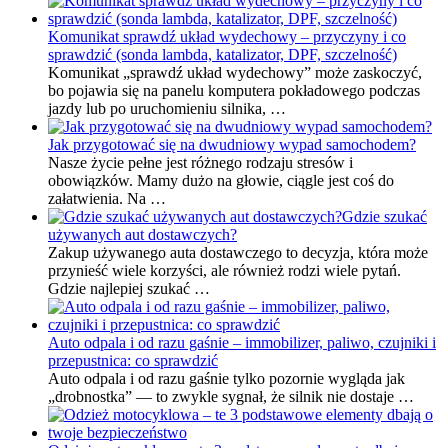
Komunikat sprawdź układ wydechowy – przyczyny i co
sprawdzić (sonda lambda, katalizator, DPF, szczelność)
Komunikat „sprawdź układ wydechowy” może zaskoczyć,
bo pojawia się na panelu komputera pokładowego podczas
jazdy lub po uruchomieniu silnika, …
Jak przygotować się na dwudniowy wypad samochodem?
Nasze życie pełne jest różnego rodzaju stresów i
obowiązków. Mamy dużo na głowie, ciągle jest coś do
załatwienia. Na …
Gdzie szukać
używanych aut dostawczych?
Zakup używanego auta dostawczego to decyzja, która może
przynieść wiele korzyści, ale również rodzi wiele pytań.
Gdzie najlepiej szukać …
Auto odpala i od razu gaśnie – immobilizer, paliwo, czujniki i
przepustnica: co sprawdzić
Auto odpala i od razu gaśnie tylko pozornie wygląda jak
„drobnostka” — to zwykle sygnał, że silnik nie dostaje …