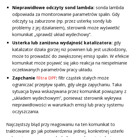
Nieprawidłowe odczyty sond lambda:
sonda lambda
odpowiada za monitorowanie parametrów spalin. Gdy
odczyty są zaburzone (np. przez usterkę sondy lub
problemy z jej działaniem), sterownik może wyświetlić
komunikat „sprawdź układ wydechowy”.
Usterka lub zaniżona wydajność katalizatora:
gdy
katalizator działa gorzej niż powinien lub jest uszkodzony,
może to prowadzić do zwiększonej emisji spalin. W efekcie
komunikat może pojawić się jako reakcja na niespełnianie
oczekiwanych parametrów pracy układu.
Zapchanie
filtra DPF
:
filtr cząstek stałych może
ograniczać przepływ spalin, gdy ulega zapychaniu. Taka
sytuacja bywa wskazywana przez komunikat powiązany z
„układem wydechowym”, ponieważ sterownik wykrywa
nieprawidłowości w warunkach emisji lub pracy systemu
oczyszczania.
Najczęstszy błąd przy reagowaniu na ten komunikat to
traktowanie go jak potwierdzenia jednej, konkretnej usterki