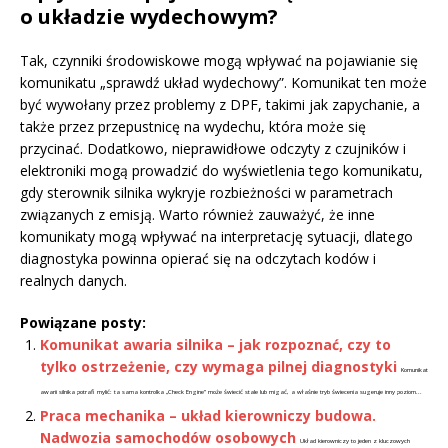
o układzie wydechowym?
Tak, czynniki środowiskowe mogą wpływać na pojawianie się
komunikatu „sprawdź układ wydechowy”. Komunikat ten może
być wywołany przez problemy z DPF, takimi jak zapychanie, a
także przez przepustnicę na wydechu, która może się
przycinać. Dodatkowo, nieprawidłowe odczyty z czujników i
elektroniki mogą prowadzić do wyświetlenia tego komunikatu,
gdy sterownik silnika wykryje rozbieżności w parametrach
związanych z emisją. Warto również zauważyć, że inne
komunikaty mogą wpływać na interpretację sytuacji, dlatego
diagnostyka powinna opierać się na odczytach kodów i
realnych danych.
Powiązane posty:
Komunikat awaria silnika – jak rozpoznać, czy to
tylko ostrzeżenie, czy wymaga pilnej diagnostyki
Komunikat
awarii silnika potrafi mylić: ta sama kontrolka „Check Engine” może świecić stale lub migać, a właśnie tryb świecenia sugeruje inny poziom...
Praca mechanika – układ kierowniczy budowa.
Nadwozia samochodów osobowych
Układ kierowniczy to jeden z kluczowych