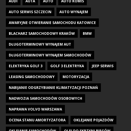
AUDI
AUTA
AUTO
AUTO KOMIS
AUTO SERWIS SZCZECIN
AUTO WYNAJEM
AWARYJNE OTWIERANIE SAMOCHODU KATOWICE
BLACHARZ SAMOCHODOWY KRAKÓW
BMW
DŁUGOTERMINOWY WYNAJEM AUT
DŁUGOTERMINOWY WYNAJEM SAMOCHODÓW
ELEKTRYKA GOLF 3
GOLF 3 ELEKTRYKA
JEEP SERWIS
LEASING SAMOCHODOWY
MOTORYZACJA
NABIJANIE ODGRZYBIANIE KLIMATYZACJI POZNAŃ
NADWOZIA SAMOCHODÓW OSOBOWYCH
NAPRAWA VOLVO WARSZAWA
OCENA STANU AMORTYZATORA
OKLEJANIE POJAZDÓW
OKLEJANIE SAMOCHODÓW
OLEJ DO SKRZYNI BIEGÓW