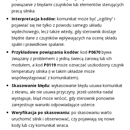
powiązanie z błędami czujników lub elementów sterujących
pracą silnika.
Interpretacja kodów:
komunikat może być „ogólny” i
pojawiać się nie tylko z powodu samego układu
wydechowego, lecz także wtedy, gdy sterownik dostaje
błędne dane z czujników wpływających na ocenę składu
spalin i prawidłowe spalanie.
Przykładowe powiązania kodów:
kod
P0670
bywa
związany z problemem z jedną świecą żarową lub ich
modułem, a kod
P0119
może oznaczać uszkodzony czujnik
temperatury silnika (i w takim układzie może
współwystępować z komunikatem).
Skasowanie błędu:
wykasowanie błędu usuwa komunikat
z ekranu, ale nie usuwa przyczyny. Jeżeli usterka nadal
występuje, błąd może wrócić, gdy sterownik ponownie
zarejestruje warunki odpowiadające usterce.
Weryfikacja po skasowaniu:
po skasowaniu warto
uruchomić silnik i obserwować, czy pojawiają się nowe
kody lub czy komunikat wraca.