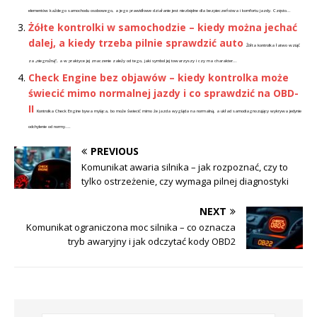
elementów każdego samochodu osobowego, a jego prawidłowe działanie jest niezbędne dla bezpieczeństwa i komfortu jazdy. Często...
Żółte kontrolki w samochodzie – kiedy można jechać
dalej, a kiedy trzeba pilnie sprawdzić auto
Żółta kontrolka łatwo wziąć
za „niegroźną”, a w praktyce jej znaczenie zależy od tego, jaki symbol jej towarzyszy i czy ma charakter...
Check Engine bez objawów – kiedy kontrolka może
świecić mimo normalnej jazdy i co sprawdzić na OBD-
II
Kontrolka Check Engine bywa myląca, bo może świecić mimo że jazda wygląda na normalną, a układ samodiagnozujący wykrywa jedynie
odchylenie od normy....
PREVIOUS
Komunikat awaria silnika – jak rozpoznać, czy to
tylko ostrzeżenie, czy wymaga pilnej diagnostyki
NEXT
Komunikat ograniczona moc silnika – co oznacza
tryb awaryjny i jak odczytać kody OBD2