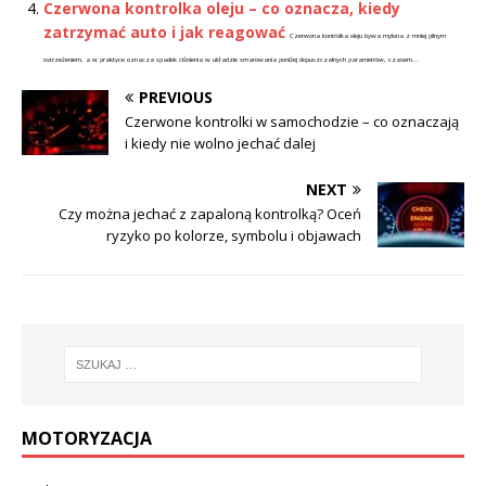
Czerwona kontrolka oleju – co oznacza, kiedy
zatrzymać auto i jak reagować
Czerwona kontrolka oleju bywa mylona z mniej pilnym
ostrzeżeniem, a w praktyce oznacza spadek ciśnienia w układzie smarowania poniżej dopuszczalnych parametrów, czasem...
PREVIOUS
Czerwone kontrolki w samochodzie – co oznaczają
i kiedy nie wolno jechać dalej
NEXT
Czy można jechać z zapaloną kontrolką? Oceń
ryzyko po kolorze, symbolu i objawach
MOTORYZACJA