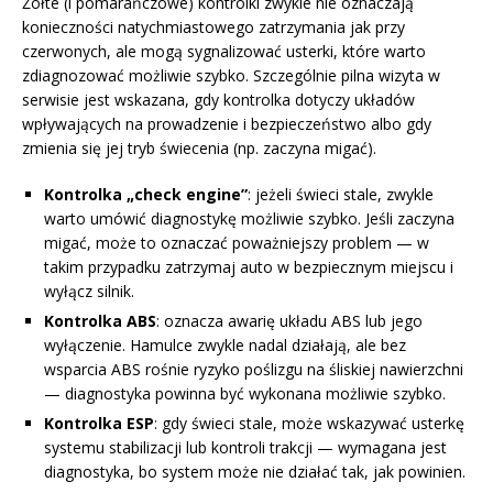
Żółte (i pomarańczowe) kontrolki zwykle nie oznaczają
konieczności natychmiastowego zatrzymania jak przy
czerwonych, ale mogą sygnalizować usterki, które warto
zdiagnozować możliwie szybko. Szczególnie pilna wizyta w
serwisie jest wskazana, gdy kontrolka dotyczy układów
wpływających na prowadzenie i bezpieczeństwo albo gdy
zmienia się jej tryb świecenia (np. zaczyna migać).
Kontrolka „check engine”
: jeżeli świeci stale, zwykle
warto umówić diagnostykę możliwie szybko. Jeśli zaczyna
migać, może to oznaczać poważniejszy problem — w
takim przypadku zatrzymaj auto w bezpiecznym miejscu i
wyłącz silnik.
Kontrolka ABS
: oznacza awarię układu ABS lub jego
wyłączenie. Hamulce zwykle nadal działają, ale bez
wsparcia ABS rośnie ryzyko poślizgu na śliskiej nawierzchni
— diagnostyka powinna być wykonana możliwie szybko.
Kontrolka ESP
: gdy świeci stale, może wskazywać usterkę
systemu stabilizacji lub kontroli trakcji — wymagana jest
diagnostyka, bo system może nie działać tak, jak powinien.