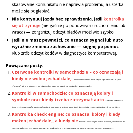
skasowanie komunikatu nie naprawia problemu, a usterka
może się pogłębiać.
Nie kontynuuj jazdy bez sprawdzenia, jeśli
kontrolka
się utrzymuje
(nie gaśnie po ponownym uruchomieniu lub
wraca) — zorganizuj odczyt błędów możliwie szybko.
Jeśli nie masz pewności, co oznacza sygnał lub auto
wyraźnie zmienia zachowanie — sięgnij po pomoc
i/lub zrób odczyt kodów w diagnostyce komputerowej.
Powiązane posty:
Czerwone kontrolki w samochodzie – co oznaczają i
kiedy nie wolno jechać dalej
Czerwone kontrolki na desce często są traktowane jak „pilna
informacja”, ale w praktyce sygnalizują stan krytyczny lub awarię, na którą należy zareagować...
Kontrolki w samochodzie: co oznaczają kolory i
symbole oraz kiedy trzeba zatrzymać auto
Czerwone kontrolki na
desce rozdzielczej potrafią zaskoczyć w chwili, gdy jazda wydaje się „normalna”, dlatego kolor często myli bardziej niż symbol. Aby...
Kontrolka check engine: co oznacza, kolory i kiedy
można jechać dalej, a kiedy nie
Kontrolka check engine potrafi zaskoczyć momentem, bo
komputer pokładowy sygnalizuje wykrycie nieprawidłowości w pracy silnika lub w układzie emisji spalin, zwykle zapamiętując...