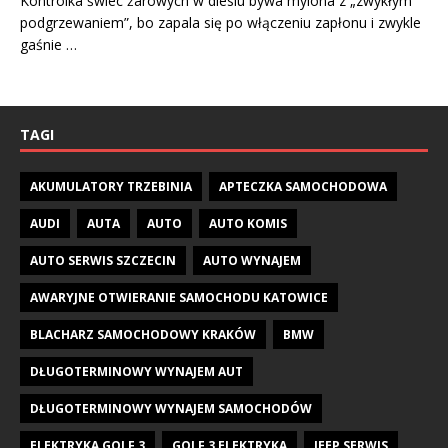
Kontrolka świec żarowych w dieslu bywa mylona z „zwykłym
podgrzewaniem”, bo zapala się po włączeniu zapłonu i zwykle
gaśnie …
TAGI
AKUMULATORY TRZEBINIA
APTECZKA SAMOCHODOWA
AUDI
AUTA
AUTO
AUTO KOMIS
AUTO SERWIS SZCZECIN
AUTO WYNAJEM
AWARYJNE OTWIERANIE SAMOCHODU KATOWICE
BLACHARZ SAMOCHODOWY KRAKÓW
BMW
DŁUGOTERMINOWY WYNAJEM AUT
DŁUGOTERMINOWY WYNAJEM SAMOCHODÓW
ELEKTRYKA GOLF 3
GOLF 3 ELEKTRYKA
JEEP SERWIS