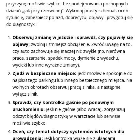
przyczynę możliwie szybko, bez podejmowania pochopnych
działań „jak przy czerwonej”. Wykonaj prosty schemat: oceń
sytuację, zabezpiecz pojazd, doprecyzuj objawy i przygotuj się
do diagnostyki.
Obserwuj zmianę w jeździe i sprawdź, czy pojawiły się
objawy:
zwolnij i zmniejsz obciążenie. Zwróć uwagę na to,
czy auto zachowuje się inaczej niż zwykle (np. nierówna
praca, szarpanie, spadek mocy, dymienie z wydechu,
wycieki lub inne wyraźne zmiany).
Zjedź w bezpieczne miejsce:
jedź możliwie spokojnie do
najbliższego parkingu lub innego bezpiecznego miejsca. Na
wolnych obrotach obserwuj pracę silnika, a następnie
wyłącz silnik.
Sprawdź, czy kontrolka gaśnie po ponownym
uruchomieniu:
jeśli nie gaśnie (albo wraca), zorganizuj
odczyt błędów/diagnostykę w warsztacie lub serwisie
możliwie szybko.
Oceń, czy temat dotyczy systemów istotnych dla
prowadzenia:
jeśli kontrolka wiąże się z układami