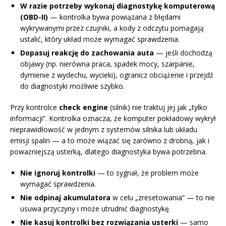
W razie potrzeby wykonaj diagnostykę komputerową
(OBD-II)
— kontrolka bywa powiązana z błędami
wykrywanymi przez czujniki, a kody z odczytu pomagają
ustalić, który układ może wymagać sprawdzenia.
Dopasuj reakcję do zachowania auta
— jeśli dochodzą
objawy (np. nierówna praca, spadek mocy, szarpanie,
dymienie z wydechu, wycieki), ogranicz obciążenie i przejdź
do diagnostyki możliwie szybko.
Przy kontrolce
check engine
(silnik) nie traktuj jej jak „tylko
informacji”. Kontrolka oznacza, że komputer pokładowy wykrył
nieprawidłowość w jednym z systemów silnika lub układu
emisji spalin — a to może wiązać się zarówno z drobną, jak i
poważniejszą usterką, dlatego diagnostyka bywa potrzebna.
Nie ignoruj kontrolki
— to sygnał, że problem może
wymagać sprawdzenia.
Nie odpinaj akumulatora
w celu „zresetowania” — to nie
usuwa przyczyny i może utrudnić diagnostykę.
Nie kasuj kontrolki bez rozwiązania usterki
— samo